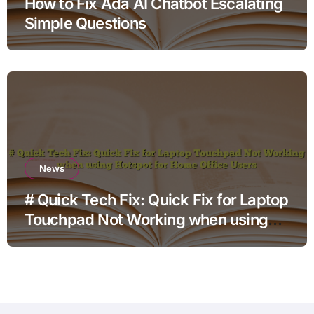
How to Fix Ada AI Chatbot Escalating
Simple Questions
News
# Quick Tech Fix: Quick Fix for Laptop
Touchpad Not Working when using
Hotspot for Home Office Users