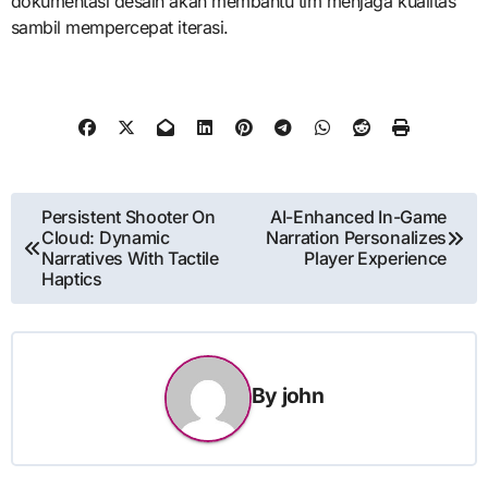
dokumentasi desain akan membantu tim menjaga kualitas
sambil mempercepat iterasi.
Post
Persistent Shooter On
AI-Enhanced In-Game
Cloud: Dynamic
Narration Personalizes
navigation
Narratives With Tactile
Player Experience
Haptics
By
john