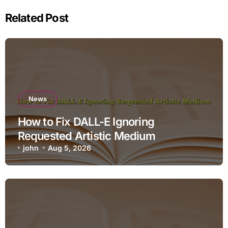
Related Post
News
How to Fix DALL-E Ignoring
Requested Artistic Medium
john
Aug 5, 2026