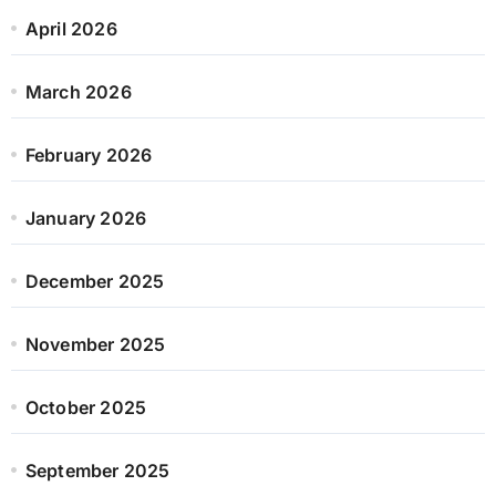
April 2026
March 2026
February 2026
January 2026
December 2025
November 2025
October 2025
September 2025