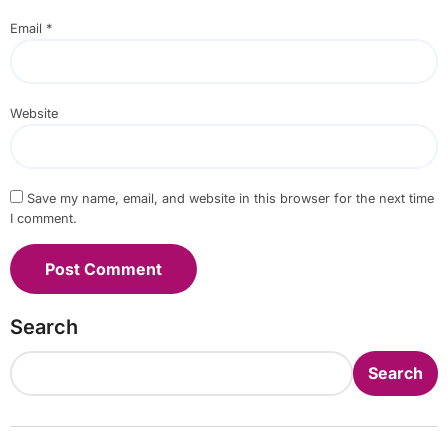
Email
*
Website
Save my name, email, and website in this browser for the next time
I comment.
Search
Search