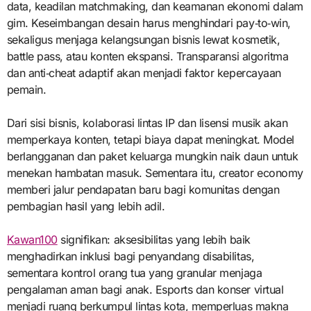
data, keadilan matchmaking, dan keamanan ekonomi dalam
gim. Keseimbangan desain harus menghindari pay‑to‑win,
sekaligus menjaga kelangsungan bisnis lewat kosmetik,
battle pass, atau konten ekspansi. Transparansi algoritma
dan anti‑cheat adaptif akan menjadi faktor kepercayaan
pemain.
Dari sisi bisnis, kolaborasi lintas IP dan lisensi musik akan
memperkaya konten, tetapi biaya dapat meningkat. Model
berlangganan dan paket keluarga mungkin naik daun untuk
menekan hambatan masuk. Sementara itu, creator economy
memberi jalur pendapatan baru bagi komunitas dengan
pembagian hasil yang lebih adil.
Kawan100
signifikan: aksesibilitas yang lebih baik
menghadirkan inklusi bagi penyandang disabilitas,
sementara kontrol orang tua yang granular menjaga
pengalaman aman bagi anak. Esports dan konser virtual
menjadi ruang berkumpul lintas kota, memperluas makna