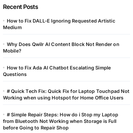
Recent Posts
How to Fix DALL-E Ignoring Requested Artistic
Medium
Why Does Qwilr AI Content Block Not Render on
Mobile?
How to Fix Ada AI Chatbot Escalating Simple
Questions
# Quick Tech Fix: Quick Fix for Laptop Touchpad Not
Working when using Hotspot for Home Office Users
# Simple Repair Steps: How do i Stop my Laptop
from Bluetooth Not Working when Storage is Full
before Going to Repair Shop