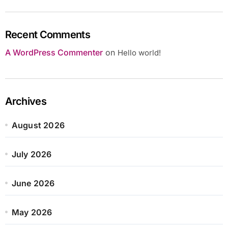
Recent Comments
A WordPress Commenter
on
Hello world!
Archives
August 2026
July 2026
June 2026
May 2026