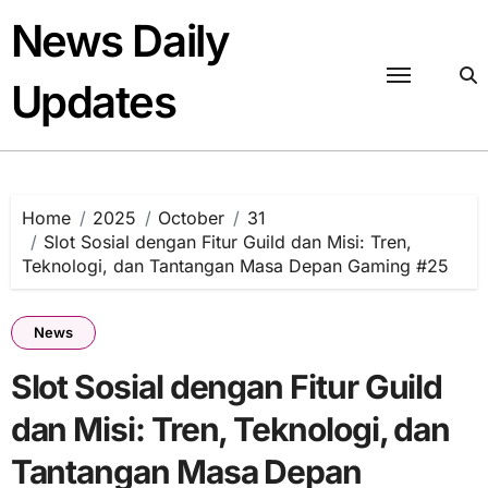
Skip
News Daily
to
content
Updates
Home
2025
October
31
Slot Sosial dengan Fitur Guild dan Misi: Tren,
Teknologi, dan Tantangan Masa Depan Gaming #25
News
Slot Sosial dengan Fitur Guild
dan Misi: Tren, Teknologi, dan
Tantangan Masa Depan