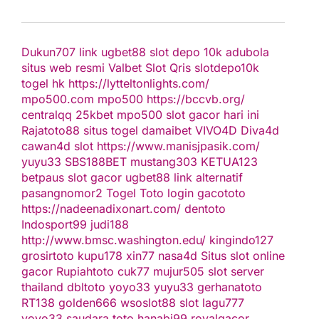
Dukun707
link ugbet88
slot depo 10k
adubola
situs web resmi
Valbet
Slot Qris
slotdepo10k
togel hk
https://lytteltonlights.com/
mpo500.com
mpo500
https://bccvb.org/
centralqq
25kbet
mpo500
slot gacor hari ini
Rajatoto88
situs togel
damaibet
VIVO4D
Diva4d
cawan4d
slot
https://www.manisjpasik.com/
yuyu33
SBS188BET
mustang303
KETUA123
betpaus
slot gacor
ugbet88 link alternatif
pasangnomor2
Togel Toto
login gacototo
https://nadeenadixonart.com/
dentoto
Indosport99
judi188
http://www.bmsc.washington.edu/
kingindo127
grosirtoto
kupu178
xin77
nasa4d
Situs slot online
gacor
Rupiahtoto
cuk77
mujur505
slot server
thailand
dbltoto
yoyo33
yuyu33
gerhanatoto
RT138
golden666
wsoslot88
slot
lagu777
yoyo33
saudara toto
hanabi99
royalgacor