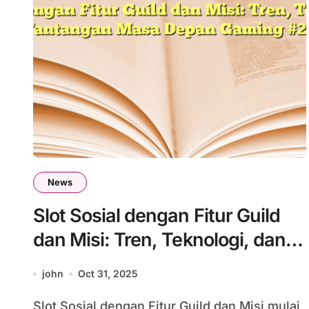
News
Slot Sosial dengan Fitur Guild
dan Misi: Tren, Teknologi, dan
Tantangan Masa Depan Gaming
john
Oct 31, 2025
#25
Slot Sosial dengan Fitur Guild dan Misi mulai