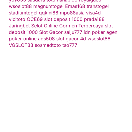
wsoslot88
magnumtogel
Emas168
transtogel
stadiumtogel
qqkini88
mpo88asia
visa4d
vicitoto
OCE69
slot deposit 1000
prada188
Jaringbet
Selot Online Cormen Terpercaya
slot
deposit 1000
Slot Gacor
salju777
idn poker
agen
poker online
ads508
slot gacor
4d
wsoslot88
VGSLOT88
sosmedtoto
tso777